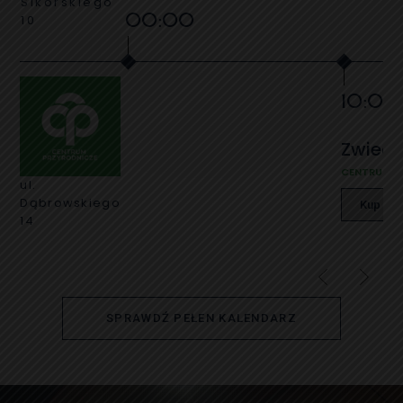
Sikorskiego
00:00
10
10:00
Zwiedz
CENTRUM P
ul.
Dąbrowskiego
Kup bile
14
SPRAWDŹ PEŁEN KALENDARZ