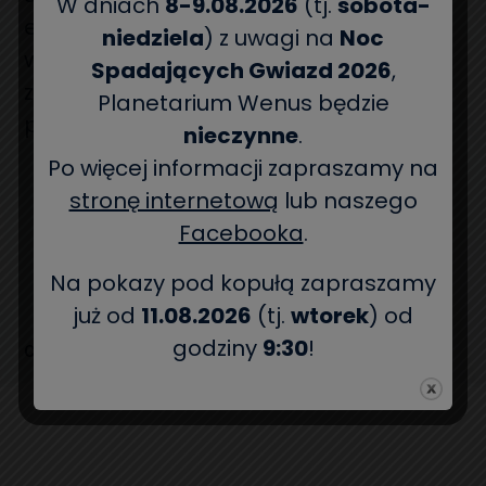
W dniach
8-9.08.2026
(tj.
sobota-
eksponatów interaktywnych, seansów
niedziela
) z uwagi na
Noc
wyświetlanych na kopule planetaryjnej,
Spadających Gwiazd 2026
,
zajęć edukacyjnych, czy wydarzeń
Planetarium Wenus będzie
popularyzujących naukę.
nieczynne
.
Po więcej informacji zapraszamy na
stronę internetową
lub naszego
Facebooka
.
Na pokazy pod kopułą zapraszamy
już od
11.08.2026
(tj.
wtorek
) od
godziny
9:30
!
CZYTAJ WIĘCEJ O CENTRUM