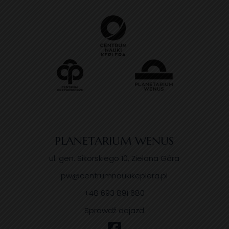
PLANETARIUM WENUS
ul. gen. Sikorskiego 10, Zielona Góra
pw@centrumnaukikeplera.pl
+48 693 891 680
Sprawdź dojazd