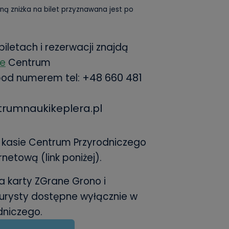
ną zniżka na bilet przyznawana jest po
biletach i rezerwacji znajdą
ie
Centrum
+48
660 481
pod numerem tel:
rumnaukikeplera.pl
 kasie Centrum Przyrodniczego
rnetową (link poniżej).
na karty ZGrane Grono i
Turysty dostępne wyłącznie w
dniczego.