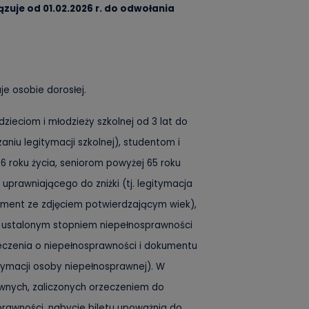
ązuje od 01.02.2026 r. do odwołania
je osobie dorosłej.
dzieciom i młodzieży szkolnej od 3 lat do
aniu legitymacji szkolnej), studentom i
 roku życia, seniorom powyżej 65 roku
uprawniającego do zniżki (tj. legitymacja
ument ze zdjęciem potwierdzającym wiek),
ustalonym stopniem niepełnosprawności
eczenia o niepełnosprawności i dokumentu
itymacji osoby niepełnosprawnej). W
wnych, zaliczonych orzeczeniem do
rawności, nabycie biletu upoważnia do