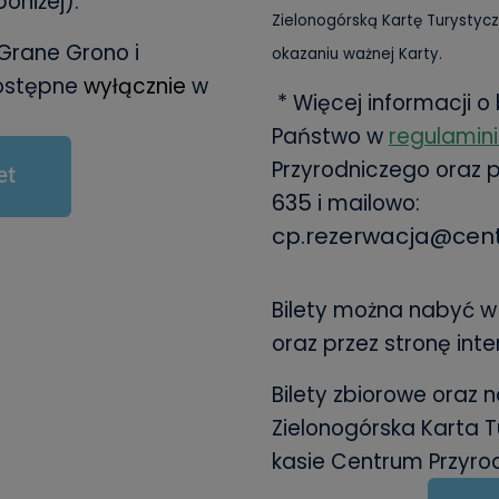
oniżej).
Zielonogórską Kartę Turystycz
ZGrane Grono i
okazaniu ważnej Karty.
dostępne
wyłącznie
w
* Więcej informacji o 
Państwo w
regulamin
Przyrodniczego
oraz 
et
635
i mailowo:
cp.rezerwacja@cent
Bilety można nabyć w
oraz przez stronę inte
Bilety zbiorowe oraz 
Zielonogórska Karta 
kasie Centrum Przyro