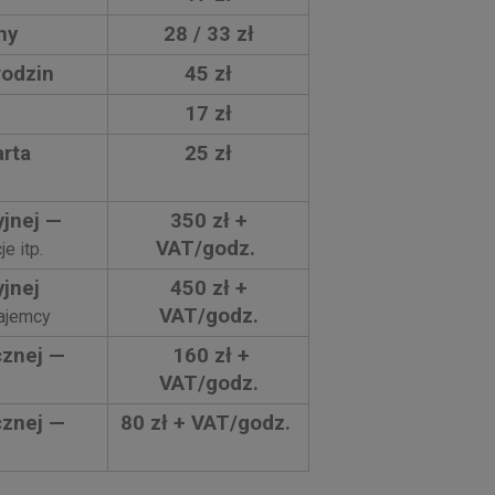
ny
28 / 33 zł
rodzin
45 zł
17 zł
arta
25 zł
yjnej —
350 zł +
VAT/godz.
e itp.
jnej
450 zł +
VAT/godz.
ajemcy
cznej —
160 zł +
VAT/godz.
cznej —
80 zł + VAT/godz.