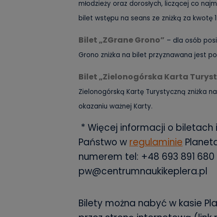
młodzieży oraz dorosłych, liczącej co naj
bilet wstępu na seans ze zniżką za kwotę 1 
Bilet „ZGrane Grono”
– dla osób pos
Grono zniżka na bilet przyznawana jest po
Bilet „Zielonogórska Karta Turys
Zielonogórską Kartę Turystyczną zniżka na
okazaniu ważnej Karty.
* Więcej informacji o biletach 
Państwo w
regulaminie
Planet
numerem tel:
+48 693 891 680
pw@centrumnaukikeplera.pl
Bilety można nabyć w kasie P