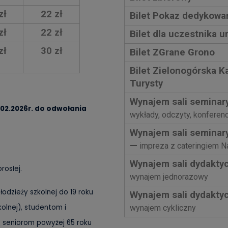
zł
22 zł
Bilet Pokaz dedykowa
zł
22 zł
Bilet dla uczestnika u
zł
30 zł
Bilet ZGrane Grono
Bilet Zielonogórska K
Turysty
Wynajem sali seminar
.02.2026r. do odwołania
wykłady, odczyty, konferencj
Wynajem sali seminary
—
impreza z cateringiem N
Wynajem sali dydakty
rosłej.
wynajem jednorazowy
łodzieży szkolnej do 19 roku
Wynajem sali dydakty
kolnej), studentom i
wynajem cykliczny
, seniorom powyżej 65 roku