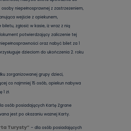
 osoby niepełnosprawnej z zastrzeżeniem,
anująca wejście z opiekunem,
iletu, zgłosić w kasie, iż wraz z nią
dokument potwierdzający zaliczenie tej
iepełnosprawności oraz nabyć bilet za 1
przysługuje dzieciom do ukończenia 2. roku
ku zorganizowanej grupy dzieci,
zącej co najmniej 15 osób, opiekun nabywa
 1 zł.
la osób posiadających Kartę Zgrane
wana jest po okazaniu ważnej Karty.
rta Turysty”
– dla osób posiadających