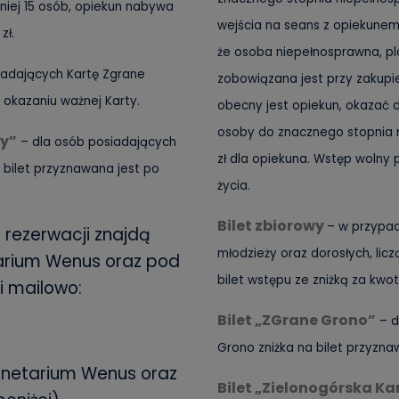
mniej 15 osób, opiekun nabywa
wejścia na seans z opiekunem
zł.
że osoba niepełnosprawna, pl
iadających Kartę Zgrane
zobowiązana jest przy zakupie b
 okazaniu ważnej Karty.
obecny jest opiekun, okazać 
osoby do znacznego stopnia n
ty”
– dla osób posiadających
zł dla opiekuna. Wstęp wolny 
 bilet przyznawana jest po
życia.
Bilet zbiorowy
– w przypad
i rezerwacji znajdą
młodzieży oraz dorosłych, lic
arium Wenus
oraz pod
bilet wstępu ze zniżką za kwotę
i mailowo:
Bilet „ZGrane Grono”
– d
Grono zniżka na bilet przyzna
lanetarium Wenus oraz
Bilet „Zielonogórska Ka