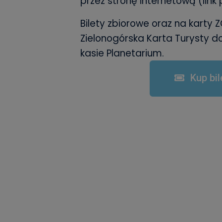
przez stronę internetową (link p
Bilety zbiorowe oraz na karty 
Zielonogórska Karta Turysty 
kasie Planetarium.
Kup bil