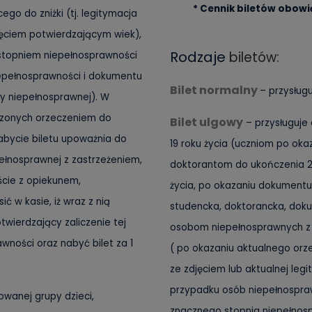
* Cennik biletów obowi
go do zniżki (tj. legitymacja
ęciem potwierdzającym wiek),
Rodzaje
biletów:
stopniem niepełnosprawności
iepełnosprawności i dokumentu
Bilet normalny
– przysługu
by niepełnosprawnej). W
czonych orzeczeniem do
Bilet ulgowy
– przysługuje 
abycie biletu upoważnia do
19 roku życia (uczniom po okaz
ełnosprawnej z zastrzeżeniem,
doktorantom do ukończenia 26
ście z opiekunem,
życia, po okazaniu dokumentu 
ić w kasie, iż wraz z nią
studencka, doktorancka, dok
wierdzający zaliczenie tej
osobom niepełnosprawnych z 
ności oraz nabyć bilet za 1
( po okazaniu aktualnego orz
ze zdjęciem lub aktualnej leg
przypadku osób niepełnospra
owanej grupy dzieci,
znacznego stopnia niepełnosp