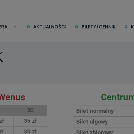
ERA
AKTUALNOŚCI
BILETY/CENNIK
K
 Wenus
Centrum
3D
Bilet normalny
zł
35 zł
Bilet ulgowy
zł
30 zł
Bilet zbiorowy