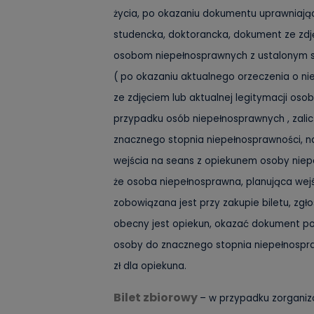
życia, po okazaniu dokumentu uprawniające
studencka, doktorancka, dokument ze zdj
osobom niepełnosprawnych z ustalonym 
( po okazaniu aktualnego orzeczenia o n
ze zdjęciem lub aktualnej legitymacji oso
przypadku osób niepełnosprawnych , zali
znacznego stopnia niepełnosprawności, n
wejścia na seans z opiekunem osoby niep
że osoba niepełnosprawna, planująca wej
zobowiązana jest przy zakupie biletu, zgłos
obecny jest opiekun, okazać dokument pot
osoby do znacznego stopnia niepełnospraw
zł dla opiekuna.
Bilet zbiorowy
– w przypadku zorganiz