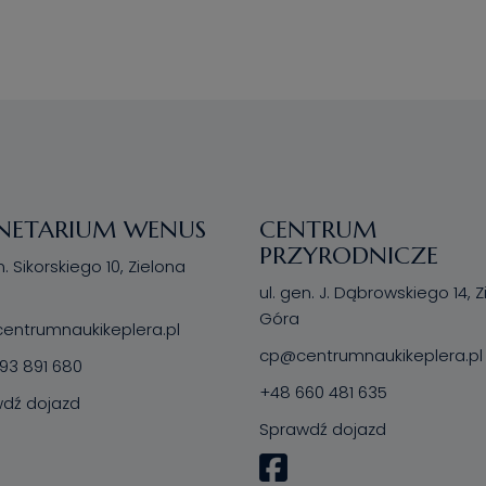
NETARIUM WENUS
CENTRUM
PRZYRODNICZE
n. Sikorskiego 10, Zielona
ul. gen. J. Dąbrowskiego 14, 
Góra
ntrumnaukikeplera.pl
cp@centrumnaukikeplera.pl
93 891 680
+48 660 481 635
dź dojazd
Sprawdź dojazd