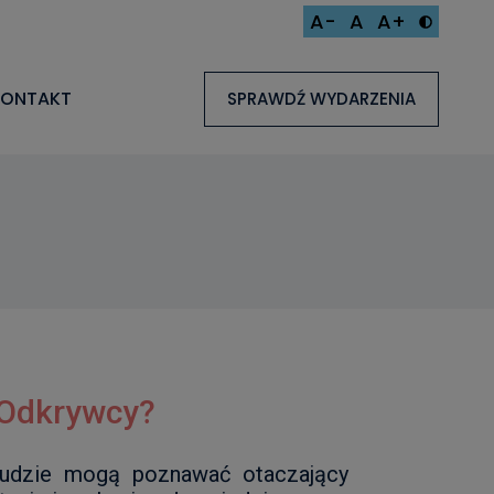
A-
A
A+
KONTAKT
SPRAWDŹ WYDARZENIA
 Odkrywcy?
ludzie mogą poznawać otaczający