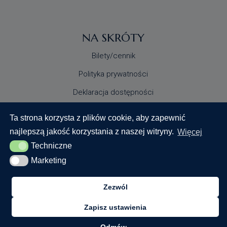
NA SKRÓTY
Bilety/cennik
Polityka prywatności
Deklaracja dostępności
Standardy Ochrony Małoletnich
Ta strona korzysta z plików cookie, aby zapewnić
najlepszą jakość korzystania z naszej witryny.
Więcej
Techniczne
Techniczne
Marketing
Marketing
Zezwól
© 2024 Centrum Nauki Keplera. Wszystkie prawa
zastrzeżone
Zapisz ustawienia
Realizacja: