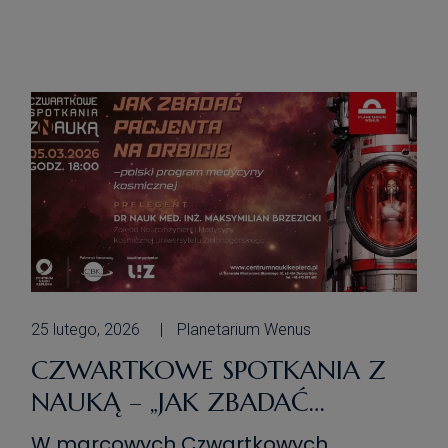
tam pracują zaawansowane układy
elektroniczne, które przetwarzają
dane, podejmują decyzje i sterują
działaniem całej misji kosmicznej.
Podczas wykładu dowiemy się, czym
[…]
25 lutego, 2026
Planetarium Wenus
CZWARTKOWE SPOTKANIA Z
NAUKĄ – „JAK ZBADAĆ
PACJENTA NA ORBICIE – POLSKI
W marcowych Czwartkowych