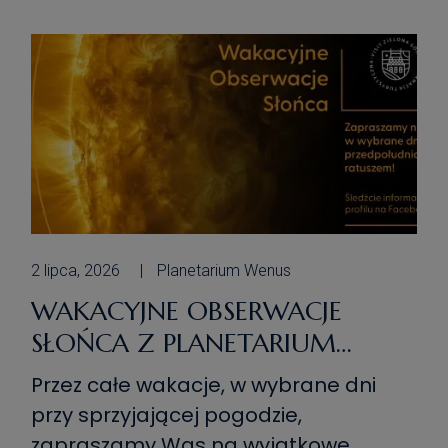
żywo, astro foto budka, kreatywne
astro warsztaty, życzenia do gwiazd,
kosmiczne malowanie […]
2 lipca, 2026
Planetarium Wenus
WAKACYJNE OBSERWACJE
SŁOŃCA Z PLANETARIUM
WENUS!
Przez całe wakacje, w wybrane dni
przy sprzyjającej pogodzie,
zapraszamy Was na wyjątkowe