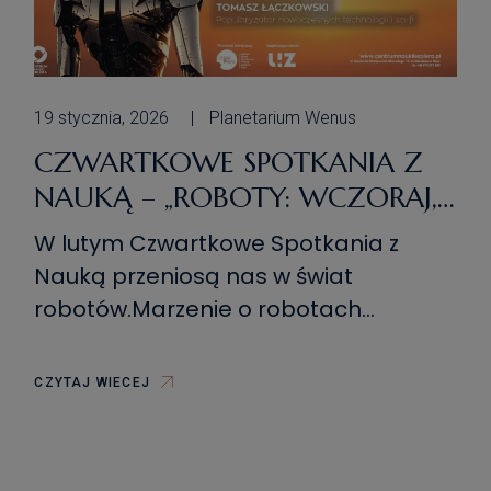
19 stycznia, 2026
Planetarium Wenus
CZWARTKOWE SPOTKANIA Z
NAUKĄ – „ROBOTY: WCZORAJ,
DZIŚ I JUTRO – HISTORIA I
W lutym Czwartkowe Spotkania z
AKTUALNA SYTUACJA
Nauką przeniosą nas w świat
TECHNOLOGII
robotów.Marzenie o robotach
ROBOTYCZNYCH”
towarzyszyło ludzkości od tysięcy lat.
W mitach greckich pojawił się np.
CZYTAJ WIECEJ
bojowy Talos, ale też piękna i
kochająca Galatea, z kolei
średniowieczu pracowity Golem.