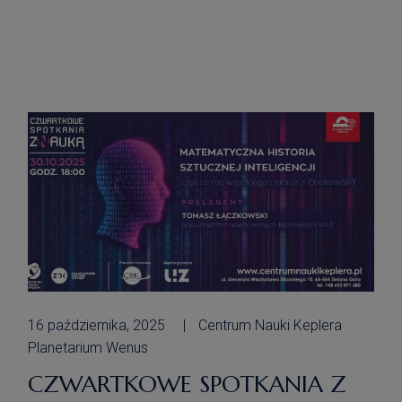
pomiary odległości. Dzięki nim można
dokładnie wyznaczyć orbity obiektów
krążących wokół Ziemi. To z kolei
pomaga lepiej rozumieć […]
16 października, 2025
Centrum Nauki Keplera
Planetarium Wenus
CZWARTKOWE SPOTKANIA Z