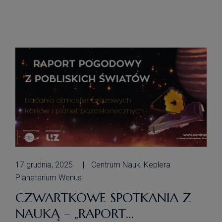
Potem rozwój technologii sprawił, że
marzenia o sztucznych pomocnikach
wręczających nas w naszych ludzkich
zadaniach zaczęły stawać się […]
17 grudnia, 2025
Centrum Nauki Keplera
Planetarium Wenus
CZWARTKOWE SPOTKANIA Z
NAUKĄ – „RAPORT