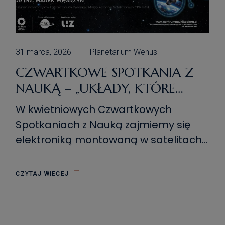
31 marca, 2026
Planetarium Wenus
CZWARTKOWE SPOTKANIA Z
NAUKĄ – „UKŁADY, KTÓRE
MYŚLĄ W KOSMOSIE –
W kwietniowych Czwartkowych
PROGRAMOWALNA
Spotkaniach z Nauką zajmiemy się
ELEKTRONIKA SATELITÓW”
elektroniką montowaną w satelitach.
Satelity kojarzą się najczęściej z
panelami słonecznymi, antenami i
CZYTAJ WIECEJ
skomplikowaną mechaniką. Jednak
prawdziwe centrum dowodzenia
znajduje się w ich wnętrzu. To właśnie