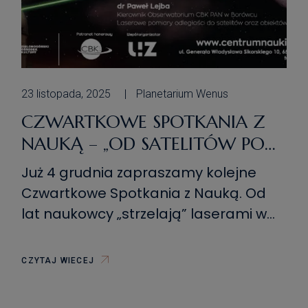
23 listopada, 2025
Planetarium Wenus
CZWARTKOWE SPOTKANIA Z
NAUKĄ – „OD SATELITÓW PO
KSIĘŻYC – CO DAJE
Już 4 grudnia zapraszamy kolejne
„STRZELANIE” LASEREM W
Czwartkowe Spotkania z Nauką. Od
NIEBO?”
lat naukowcy „strzelają” laserami w
niebo – w kierunku satelitów, Księżyca,
a nawet kosmicznych śmieci. Nie
CZYTAJ WIECEJ
chodzi jednak o zabawę w kosmiczne
bitwy, ale o niezwykle precyzyjne