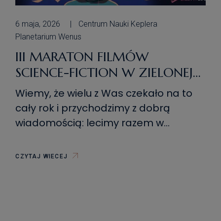
6 maja, 2026
Centrum Nauki Keplera
Planetarium Wenus
III MARATON FILMÓW
SCIENCE-FICTION W ZIELONEJ
GÓRZE
Wiemy, że wielu z Was czekało na to
cały rok i przychodzimy z dobrą
wiadomością: lecimy razem w
Kosmos podczas III Maratonu filmów
science-fiction w Zielonej Górze! Tym
CZYTAJ WIECEJ
razem bierzemy na warsztat jeden z
najbardziej klimatycznych tematów
sci-fi, czyli pierwszy kontakt z obcą
cywilizacją! Niezależnie od pogody