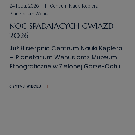
24 lipca, 2026
Centrum Nauki Keplera
Planetarium Wenus
NOC SPADAJĄCYCH GWIAZD
2026
Już 8 sierpnia Centrum Nauki Keplera
– Planetarium Wenus oraz Muzeum
Etnograficzne w Zielonej Górze-Ochli
zapraszają na kolejną edycję Nocy
Spadających Gwiazd. Wydarzenie
CZYTAJ WIECEJ
odbędzie się w Muzeum
Etnograficznym w Zielonej Górze-
Ochli. Na uczestników będą czekać
atrakcje: obserwacje nieba na żywo,
eksperymenty popularnonaukowe na