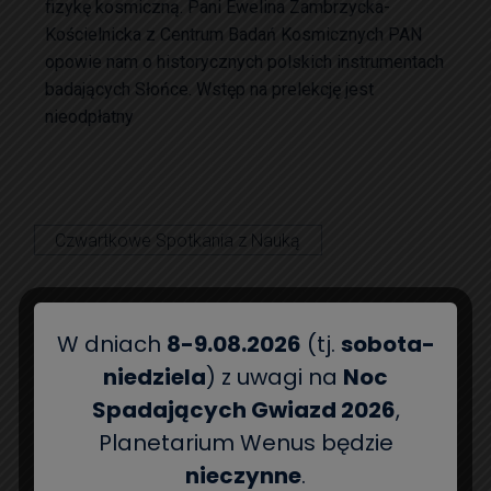
fizykę kosmiczną. Pani Ewelina Zambrzycka-
Kościelnicka z Centrum Badań Kosmicznych PAN
opowie nam o historycznych polskich instrumentach
badających Słońce. Wstęp na prelekcję jest
nieodpłatny
Czwartkowe Spotkania z Nauką
W dniach
8-9.08.2026
(tj.
sobota-
niedziela
) z uwagi na
Noc
Spadających Gwiazd 2026
,
Planetarium Wenus będzie
POPRZEDNI POST
NASTĘPNY POST
nieczynne
.