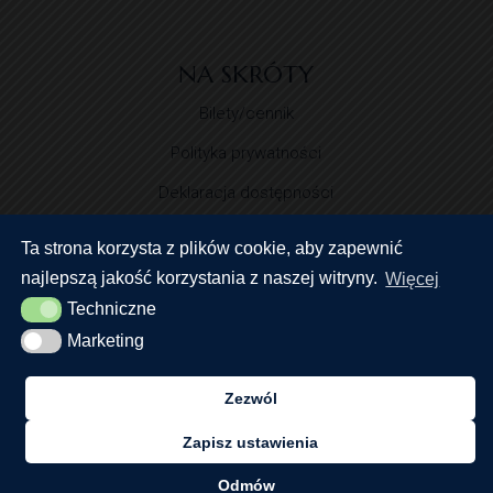
NA SKRÓTY
Bilety/cennik
Polityka prywatności
Deklaracja dostępności
Standardy Ochrony Małoletnich
Ta strona korzysta z plików cookie, aby zapewnić
najlepszą jakość korzystania z naszej witryny.
Więcej
Techniczne
Techniczne
Marketing
Marketing
Zezwól
© 2024 Centrum Nauki Keplera. Wszystkie prawa
zastrzeżone
Zapisz ustawienia
Realizacja:
Odmów