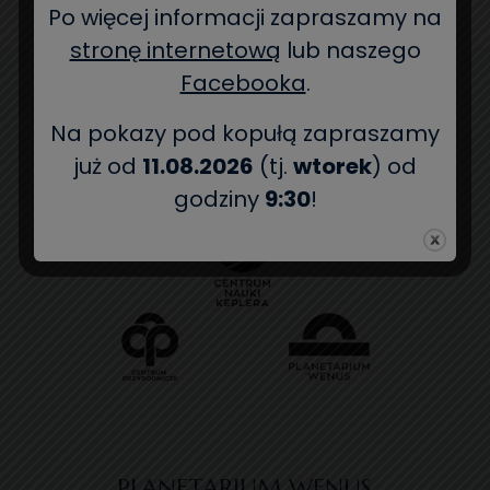
Po więcej informacji zapraszamy na
stronę internetową
lub naszego
Facebooka
.
Na pokazy pod kopułą zapraszamy
już od
11.08.2026
(tj.
wtorek
) od
CENTRUM NAUKI KEPLERA
godziny
9:30
!
PLANETARIUM WENUS