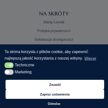
NA SKRÓTY
Bilety/cennik
Polityka prywatności
Deklaracja dostępności
Standardy Ochrony Małoletnich
Ta strona korzysta z plików cookie, aby zapewnić
najlepszą jakość korzystania z naszej witryny.
Więcej
Techniczne
Techniczne
Marketing
Marketing
Zezwól
© 2024 Centrum Nauki Keplera. Wszystkie prawa
zastrzeżone
Zapisz ustawienia
Realizacja:
Odmów