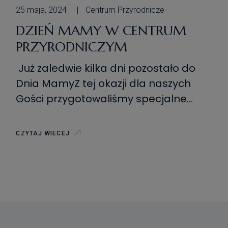
25 maja, 2024
Centrum Przyrodnicze
DZIEŃ MAMY W CENTRUM
PRZYRODNICZYM
Już zaledwie kilka dni pozostało do
Dnia MamyZ tej okazji dla naszych
Gości przygotowaliśmy specjalne
stanowisko warsztatowe. Zwiedzający
będą mogli przygotować na nim
CZYTAJ WIECEJ
pamiątkowe ramki z wykorzystaniem
różnych elementów ozdobnych. W
ramce będzie można również
umieścić własne, przyniesione zdjęcie.
Przygotowaną pracę będzie można
zabrać ze sobą do domu i podarować