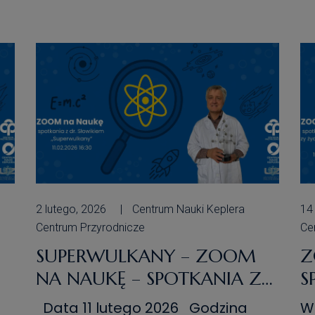
t
w
fa
P
mi
j
[…
2 lutego, 2026
Centrum Nauki Keplera
14
Centrum Przyrodnicze
Ce
SUPERWULKANY – ZOOM
Z
NA NAUKĘ – SPOTKANIA Z
S
DR. SŁOWIKIEM
S
Data 11 lutego 2026 Godzina
W