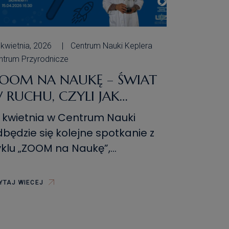
 kwietnia, 2026
Centrum Nauki Keplera
ntrum Przyrodnicze
OOM NA NAUKĘ – ŚWIAT
 RUCHU, CZYLI JAK
ZIAŁA DYNAMIKA –
5 kwietnia w Centrum Nauki
POTKANIE Z DR.
będzie się kolejne spotkanie z
ŁOWIKIEM
yklu „ZOOM na Naukę”,
tytułowane „Świat w ruchu, czyli
ak działa dynamika”. Gościem
YTAJ WIECEJ
ydarzenia będzie doktor
zegorz Słowik, który w
rzystępny i angażujący sposób