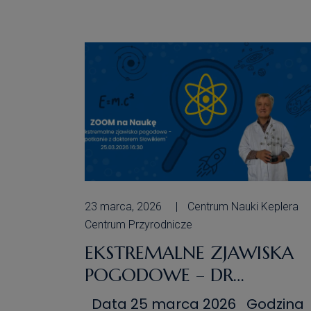
od tysięcy lat fascynuje ludzi, jes
symbolem bogactwa, władzy i
piękna. Ale czy zastanawialiście
się kiedyś, skąd właściwie
pochodzi […]
23 marca, 2026
Centrum Nauki Keplera
Centrum Przyrodnicze
EKSTREMALNE ZJAWISKA
POGODOWE – DR
GRZEGORZ SŁOWIK –
Data 25 marca 2026 Godzina