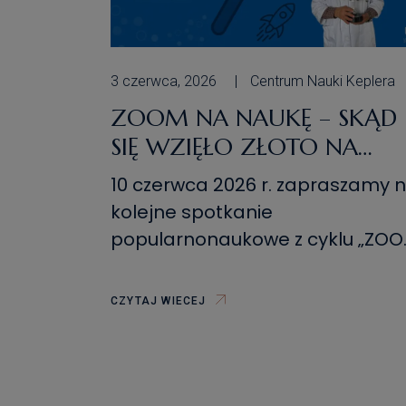
3 czerwca, 2026
Centrum Nauki Keplera
ZOOM NA NAUKĘ – SKĄD
SIĘ WZIĘŁO ZŁOTO NA
ZIEMI?
10 czerwca 2026 r. zapraszamy 
kolejne spotkanie
popularnonaukowe z cyklu „ZO
na NAUKĘ”! 🚀 Naszym gościem
będzie dr Grzegorz Słowik, adiun
CZYTAJ WIECEJ
Uniwersytetu Zielonogórskiego,
który wygłosi prelekcję pt. „Skąd
się wzięło złoto na Ziemi?”. 💰 Zło