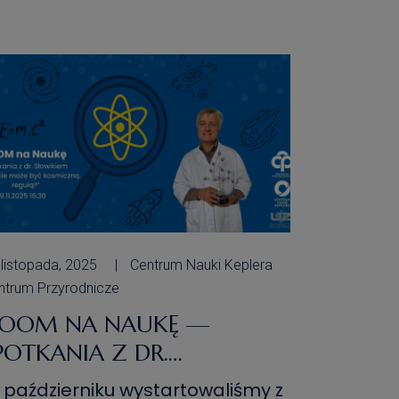
prowadzi uczestników w
scynujący świat fizyki ruchu.
odczas prelekcji uczestnicy będą
eli okazję dowiedzieć się, czym
est dynamika oraz jakie prawa
]
 listopada, 2025
Centrum Nauki Keplera
ntrum Przyrodnicze
OOM NA NAUKĘ —
POTKANIA Z DR.
ŁOWIKIEM — „CZY ŻYCIE
 październiku wystartowaliśmy z