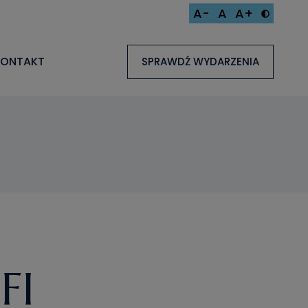
A-
A
A+
KONTAKT
SPRAWDŹ WYDARZENIA
FI