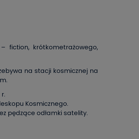
– fiction, krótkometrażowego,
rzebywa na stacji kosmicznej na
am.
r.
eleskopu Kosmicznego.
ez pędzące odłamki satelity.