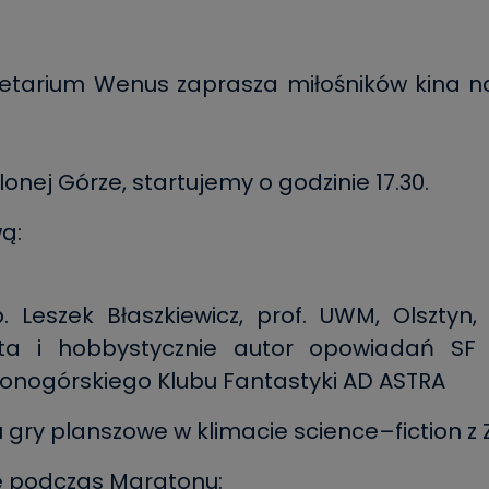
etarium Wenus zaprasza miłośników kina na
lonej Górze, startujemy o godzinie 17.30.
ą:
eszek Błaszkiewicz, prof. UWM, Olsztyn, a
ysta i hobbystycznie autor opowiadań SF
lonogórskiego Klubu Fantastyki AD ASTRA
 gry planszowe w klimacie science–fiction z 
e podczas Maratonu: