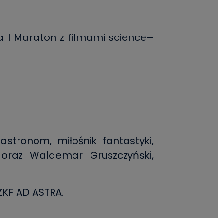
 I Maraton z filmami science–
stronom, miłośnik fantastyki,
 oraz Waldemar Gruszczyński,
ZKF AD ASTRA.