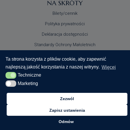
NA SKRÓTY
Bilety/cennik
Polityka prywatności
Deklaracja dostępności
Standardy Ochrony Małoletnich
Ta strona korzysta z plików cookie, aby zapewnić
najlepszą jakość korzystania z naszej witryny.
Więcej
Techniczne
Techniczne
Marketing
Marketing
© 2024 Centrum Nauki Keplera. Wszystkie prawa
zastrzeżone
Zezwól
Zapisz ustawienia
Realizacja:
Odmów