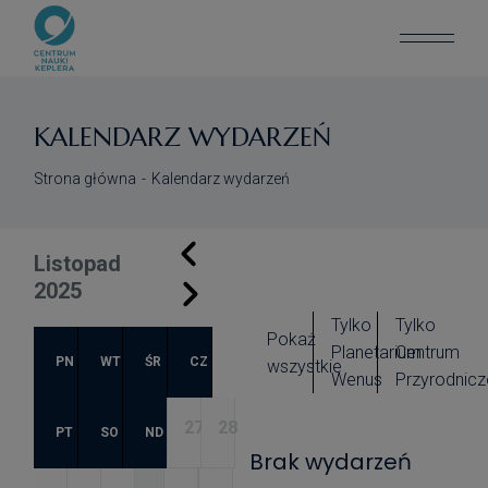
KALENDARZ WYDARZEŃ
Strona główna
Kalendarz wydarzeń
Listopad
2025
Tylko
Tylko
Pokaż
Planetarium
Centrum
PN
WT
ŚR
CZ
wszystkie
Wenus
Przyrodnicz
27
28
PT
SO
ND
Brak wydarzeń