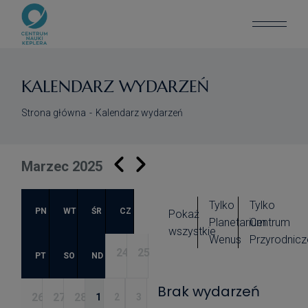
KALENDARZ WYDARZEŃ
Strona główna
Kalendarz wydarzeń
Marzec 2025
Tylko
Tylko
PN
WT
ŚR
CZ
Pokaż
Planetarium
Centrum
wszystkie
Wenus
Przyrodnicz
24
25
PT
SO
ND
Brak wydarzeń
26
27
28
1
2
3