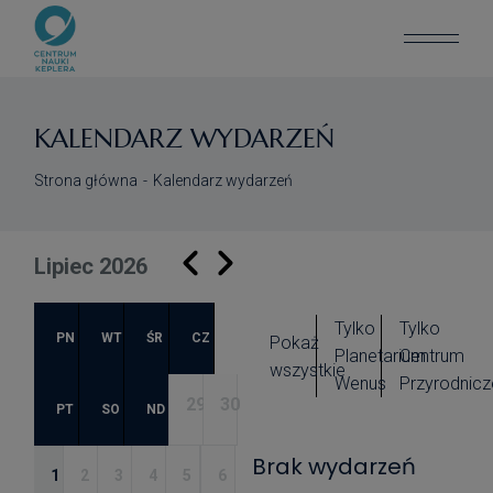
KALENDARZ WYDARZEŃ
Strona główna
Kalendarz wydarzeń
Lipiec 2026
Tylko
Tylko
PN
WT
ŚR
CZ
Pokaż
Planetarium
Centrum
wszystkie
Wenus
Przyrodnicz
29
30
PT
SO
ND
Brak wydarzeń
1
2
3
4
5
6