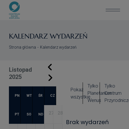
KALENDARZ WYDARZEŃ
Strona główna
Kalendarz wydarzeń
Listopad
2025
Tylko
Tylko
Pokaż
Planetarium
Centrum
PN
WT
ŚR
CZ
wszystkie
Wenus
Przyrodnicz
27
28
PT
SO
ND
Brak wydarzeń