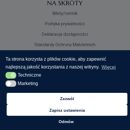
NA SKRÓTY
Bilety/cennik
Polityka prywatności
Deklaracja dostępności
Standardy Ochrony Małoletnich
Ta strona korzysta z plików cookie, aby zapewnić
najlepszą jakość korzystania z naszej witryny.
Więcej
Techniczne
Techniczne
Marketing
Marketing
© 2024 Centrum Nauki Keplera. Wszystkie prawa
zastrzeżone
Zezwól
Zapisz ustawienia
Realizacja:
Odmów