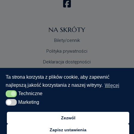
NA SKRÓTY
Bilety/cennik
Polityka prywatności
Deklaracja dostępności
Standardy Ochrony Małoletnich
Ta strona korzysta z plików cookie, aby zapewnić
najlepszą jakość korzystania z naszej witryny.
Więcej
Techniczne
Techniczne
Marketing
Marketing
Zezwól
© 2024 Centrum Nauki Keplera. Wszystkie prawa
zastrzeżone
Zapisz ustawienia