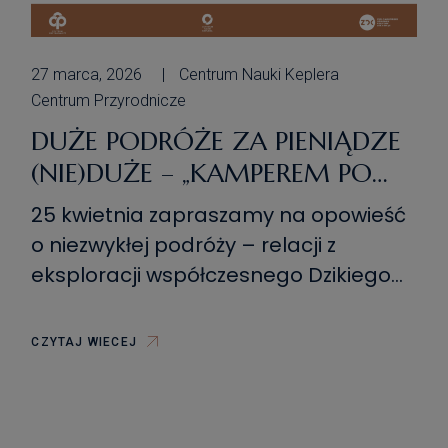
27 marca, 2026
Centrum Nauki Keplera
Centrum Przyrodnicze
DUŻE PODRÓŻE ZA PIENIĄDZE
(NIE)DUŻE – „KAMPEREM PO
DZIKIM ZACHODZIE” –
25 kwietnia zapraszamy na opowieść
AGNIESZKA GONTASZEWSKA-
o niezwykłej podróży – relacji z
PIEKARZ
eksploracji współczesnego Dzikiego
Zachodu – pełnego spektakularnych
krajobrazów, dzikiej przyrody i
CZYTAJ WIECEJ
przestrzeni, które wciąż budzą
zachwyt podróżników z całego świata.
Naszym Gościem będzie Agnieszka