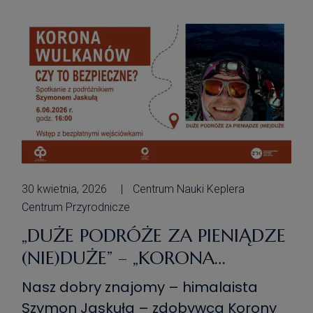
lokalnych atrakcji i biznesów. W tym
roku wydarzenie obfituje w masę
atrakcji i stref tematycznych. Na […]
30 kwietnia, 2026
Centrum Nauki Keplera
Centrum Przyrodnicze
„DUŻE PODRÓŻE ZA PIENIĄDZE
(NIE)DUŻE” – „KORONA
WULKANÓW. CZY TO
Nasz dobry znajomy – himalaista
BEZPIECZNE?” – SZYMON
Szymon Jaskuła – zdobywca Korony