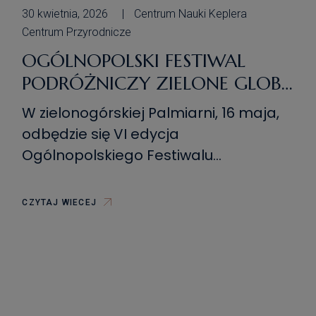
30 kwietnia, 2026
Centrum Nauki Keplera
Centrum Przyrodnicze
OGÓLNOPOLSKI FESTIWAL
PODRÓŻNICZY ZIELONE GLOBY
2026 W ZIELONEJ GÓRZE
W zielonogórskiej Palmiarni, 16 maja,
odbędzie się VI edycja
Ogólnopolskiego Festiwalu
Podróżniczego Zielone Globy. Ma to
być prawdziwe święto szeroko
CZYTAJ WIECEJ
rozumianej turystyki. To wydarzenie
kierowane dla każdego: począwszy
od ekstremalnych globtroterów, przez
osoby interesujące się turystyką,
kończąc na przedstawicielach