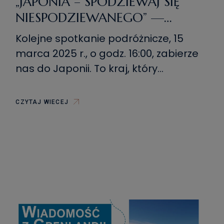
„JAPONIA – SPODZIEWAJ SIĘ
NIESPODZIEWANEGO” —
KRZYSZTOF KRYGIER — DUŻE
Kolejne spotkanie podróżnicze, 15
PODRÓŻE ZA PIENIĄDZE
marca 2025 r., o godz. 16:00, zabierze
(NIE)DUŻE
nas do Japonii. To kraj, który
fascynuje, a podczas wyprawy
możemy spodziewać się
CZYTAJ WIECEJ
niespodziewanego. Ludzie, obyczaje,
wierzenia, przyroda, kuchnia – to
wszystko jest w Kraju Kwitnącej Wiśni
nie tylko zachwycające, a wielokrotnie
zadziwiające. Podczas wyprawy do
Japonii nasz Gość – Krzysztof Krygier,
miał okazję […]