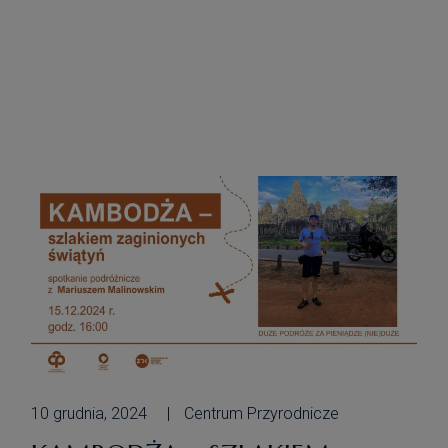
przeszliśmy zimą Arctic Circle Trail”. 18
stycznia o godz. 16.00 naszym
Gościem będzie Jędrzej Józefowicz ze
Środy Wielkopolskiej. Pan Jędrzej
razem z Piotrem Kilianem z Istebnej, w
marcu 2023 r. wylecieli z […]
10 grudnia, 2024
Centrum Przyrodnicze