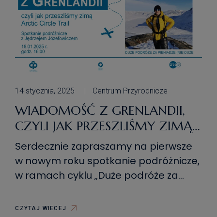
14 stycznia, 2025
Centrum Przyrodnicze
WIADOMOŚĆ Z GRENLANDII,
CZYLI JAK PRZESZLIŚMY ZIMĄ
ARCTIC CIRCLE TRAIL — JĘDRZEJ
Serdecznie zapraszamy na pierwsze
JÓZEFOWICZ
w nowym roku spotkanie podróżnicze,
w ramach cyklu „Duże podróże za
pieniądze (nie)duże”, zatytułowane
„Wiadomość z Grenlandii, czyli jak
CZYTAJ WIECEJ