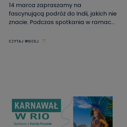
ODSŁONACH”- TOMASZ
14 marca zapraszamy na
ZYGMUNTOWICZ
fascynującą podróż do Indii, jakich nie
znacie. Podczas spotkania w ramach
cyklu „Duże podróże za pieniądze
(nie)duże” – „Indie w wielu odsłonach
CZYTAJ WIECEJ
– od New Delhi do Mumbaju”, tę
przygodę przeżyjemy razem z naszym
Gościem – Tomaszem
Zygmuntowiczem. Wyruszymy w
niezwykłą trasę – od tętniącego
życiem New Delhi, aż po zaskakujący
[…]