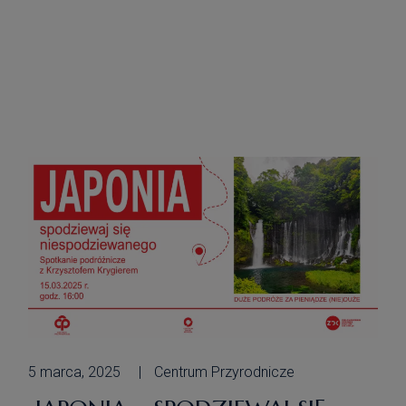
podróże za pieniądze (nie)duże”. To
wydarzenie to, reaktywowany po kilku
latach, Festiwal Podróżniczy „Zielone
Globy”. Będzie to mały jubileusz — V
edycja, co doskonale współgra z
naszymi 10. Urodzinami. „Zielone
Globy” to spotkanie pasjonatów
podróży z […]
5 marca, 2025
Centrum Przyrodnicze