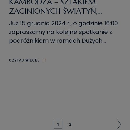
KAMBODŻA – SZLAKIEM
ZAGINIONYCH ŚWIĄTYŃ,
SPOTKANIE Z MARIUSZEM
Już 15 grudnia 2024 r., o godzinie 16:00
MALINOWSKIM
zapraszamy na kolejne spotkanie z
podróżnikiem w ramach Dużych
podróży za pieniądze (nie)duże. Nasz
Gość to, znany uczestnikom naszych
CZYTAJ WIECEJ
spotkań, Mariusz Malinowski. Opowie
on o swojej podróży do Kambodży –
kraju o bogatej historii i kulturze, gdzie
atrakcją turystyczną są liczne zabytki,
w tym niesamowite świątynie oraz […]
NAWIGACJA
1
2