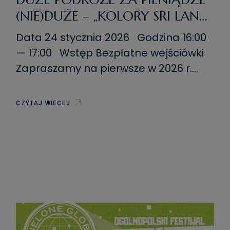
(NIE)DUŻE – „KOLORY SRI LANKI
I MALEDIWÓW – OD CHAOSU
Data 24 stycznia 2026 Godzina 16:00
DO CISZY OCEANU”
— 17:00 Wstęp Bezpłatne wejściówki
Zapraszamy na pierwsze w 2026 r.
spotkanie podróżnicze.W dniu 24
stycznia 2026 r. naszym Gościem
CZYTAJ WIECEJ
będzie Julia Dziudziel, która przybliży
nam Sri Lankę i Malediwy. Będzie to
opowieść o 19 dniach spędzonych w
tych dwóch krajach azjatyckich,
dniach które zmieniły Jej spojrzenie
[…]