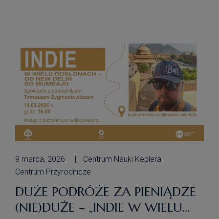
Gontaszewska-Piekarz, która opowie
o swojej fascynującej wyprawie przez
jedne z najbardziej niezwykłych miejsc
w Stanach Zjednoczonych. Poznamy
majestatyczny Wielki Kanion […]
9 marca, 2026
Centrum Nauki Keplera
Centrum Przyrodnicze
DUŻE PODRÓŻE ZA PIENIĄDZE
(NIE)DUŻE – „INDIE W WIELU