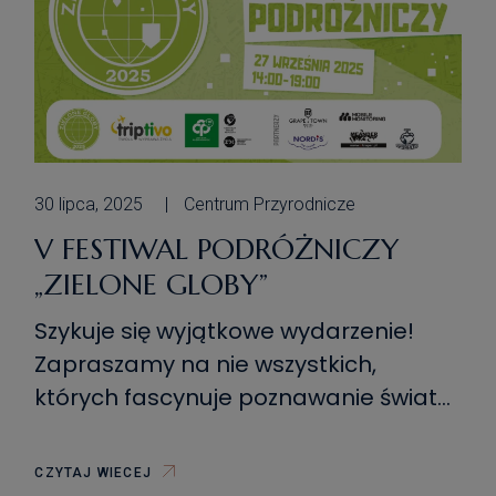
30 lipca, 2025
Centrum Przyrodnicze
V FESTIWAL PODRÓŻNICZY
„ZIELONE GLOBY”
Szykuje się wyjątkowe wydarzenie!
Zapraszamy na nie wszystkich,
których fascynuje poznawanie świata,
szczególnie stałych uczestników
naszych spotkań podróżniczych „Duże
CZYTAJ WIECEJ