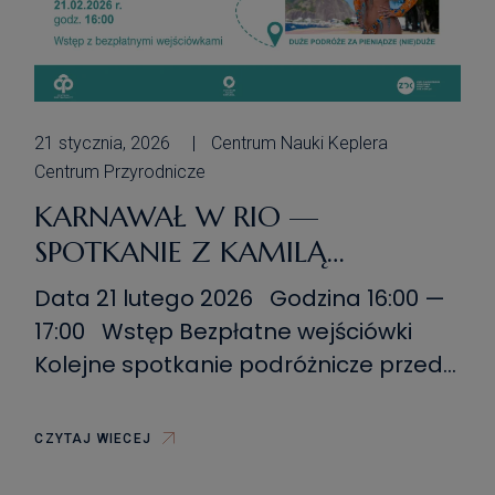
21 stycznia, 2026
Centrum Nauki Keplera
Centrum Przyrodnicze
KARNAWAŁ W RIO —
SPOTKANIE Z KAMILĄ
FORYSIAK
Data 21 lutego 2026 Godzina 16:00 —
17:00 Wstęp Bezpłatne wejściówki
Kolejne spotkanie podróżnicze przed
nami. Naszym Gościem będzie Kamila
Forysiak, która zabierze nas do Rio de
CZYTAJ WIECEJ
Janeiro, na największy karnawał