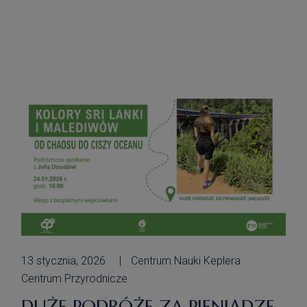
tańca na świecie. Pani Kamila jest
trenerką tańca w Sambashow oraz
Queen Dance School Samba Soul,
choreografką grupy pokazowej oraz
instruktorką zajęć […]
13 stycznia, 2026
Centrum Nauki Keplera
Centrum Przyrodnicze
DUŻE PODRÓŻE ZA PIENIĄDZE