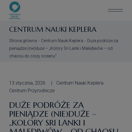
CENTRUM NAUKI KEPLERA
Strona główna
Centrum Nauki Keplera
Duże podróże za
pieniądze (nie)duże – „Kolory Sri Lanki i Malediwów – od
chaosu do ciszy oceanu”
13 stycznia, 2026
Centrum Nauki Keplera
Centrum Przyrodnicze
DUŻE PODRÓŻE ZA
PIENIĄDZE (NIE)DUŻE –
„KOLORY SRI LANKI I
MALEDIWÓW – OD CHAOSU