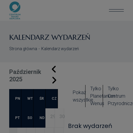
KALENDARZ WYDARZEŃ
Strona główna
Kalendarz wydarzeń
Październik
2025
Tylko
Tylko
Pokaż
Planetarium
Centrum
PN
WT
ŚR
CZ
wszystkie
Wenus
Przyrodnicz
29
30
PT
SO
ND
Brak wydarzeń