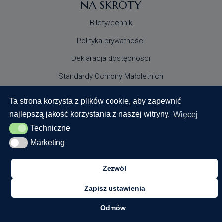
NA SKRÓTY
Bilety/cennik
Polityka prywatności
Deklaracja dostępności
Standardy Ochrony Małoletnich
Ta strona korzysta z plików cookie, aby zapewnić
najlepszą jakość korzystania z naszej witryny.
Więcej
Techniczne
Techniczne
Marketing
Marketing
© 2024 Centrum Nauki Keplera. Wszystkie prawa
zastrzeżone
Zezwól
Zapisz ustawienia
Realizacja:
Odmów