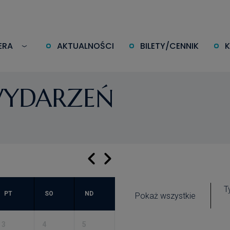
ERA
AKTUALNOŚCI
BILETY/CENNIK
WYDARZEŃ
T
PT
SO
ND
Pokaż wszystkie
3
4
5