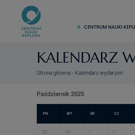
CENTRUM NAUKI KEPL
KALENDARZ 
Strona główna
Kalendarz wydarzeń
Październik 2025
PN
WT
ŚR
CZ
29
30
1
2