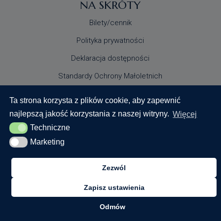
NA SKRÓTY
Bilety/cennik
Polityka prywatności
Deklaracja dostępności
Standardy Ochrony Małoletnich
Ta strona korzysta z plików cookie, aby zapewnić
najlepszą jakość korzystania z naszej witryny.
Więcej
Techniczne
Techniczne
Marketing
Marketing
© 2024 Centrum Nauki Keplera. Wszystkie prawa
zastrzeżone
Zezwól
Zapisz ustawienia
Realizacja:
Odmów