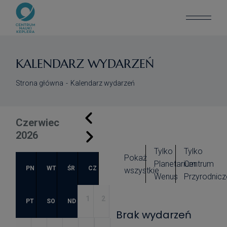
KALENDARZ WYDARZEŃ
Strona główna
Kalendarz wydarzeń
Czerwiec
2026
Tylko
Tylko
Pokaż
Planetarium
Centrum
PN
WT
ŚR
CZ
wszystkie
Wenus
Przyrodnicz
1
2
PT
SO
ND
Brak wydarzeń